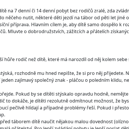
ítě na 7 denní či 14 denní pobyt bez rodičů zralé, zda zvlád
o něčeho nutit, některé děti jezdí na tábor od pěti let jiné o
ní příprava. Hlavním cílem je, aby dítě samo dospělo k ro
. Mluvte o dobrodružstvích, zážitcích a přátelích získaných
áší hůře rodič než dítě, které má narozdíl od něj kolem se
týská, rozhodně mu hned nepište, že si pro něj přijedete. 
í jeden zajímavý společný znak - pláčou o poledním klidu, n
přejde. Pokud by se dítěti stýskalo opravdu hodně, nemějt
ič to dokáže, je dítěti rezolutně odmítnout možnost, že bys
cí pečlivě hlídají a případné problémy řeší. Pokud i přesto
up.
 je před táborem dítě naučit nějakou malou dovednost (olízn
malá přátelství. Pro lepší zvládání pobytu je lepší poslat d