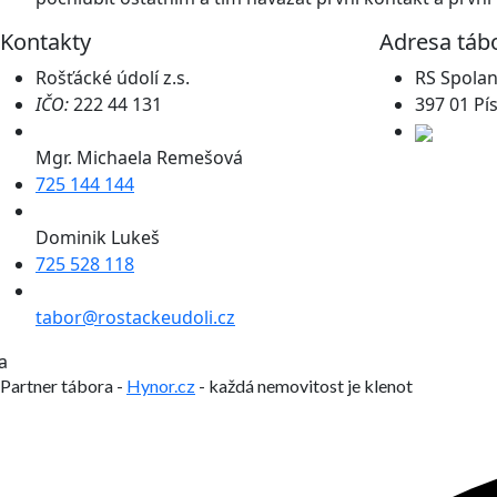
Kontakty
Adresa táb
Rošťácké údolí z.s.
RS Spola
IČO:
222 44 131
397 01 Pí
Mgr. Michaela Remešová
725 144 144
Dominik Lukeš
725 528 118
tabor@rostackeudoli.cz
a
Partner tábora -
Hynor.cz
- každá nemovitost je klenot