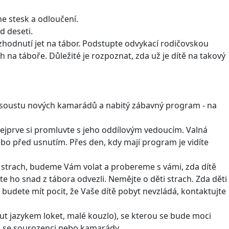
ne stesk a odloučení.
d deseti.
zhodnutí jet na tábor. Podstupte odvykací rodičovskou
 na táboře. Důležité je rozpoznat, zda už je dítě na takový
be soustu nových kamarádů a nabitý zábavný program - na
Nejprve si promluvte s jeho oddílovým vedoucím. Valná
ebo před usnutím. Přes den, kdy mají program je vidíte
e strach, budeme Vám volat a probereme s vámi, zda dítě
te ho snad z tábora odvezli. Nemějte o děti strach. Zda děti
 budete mít pocit, že Vaše dítě pobyt nevzládá, kontaktujte
out jazykem loket, malé kouzlo), se kterou se bude moci
ěti se sourozenci nebo kamarády.