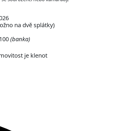
2026
ožno na dvě splátky)
0100
(banka)
movitost je klenot