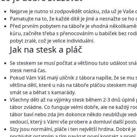
Nejprve je nutno si zodpovědět otázku, zda už je Vaše d
Pamatujte na to, že každé dítě je jiné a nesnažte se ho d
Před prvním pobytem na táboře je vhodná několikaměsíč
kúru, začněte třeba s přenocováním u babiček bez rodičů
pobyt zralé, což je velice individuální.
Jak na stesk a pláč
Se steskem se musí počítat a většinou tuto událost sn
stesk nemá čas.
Pokud Vám Váš malý uličník z tábora napíše, že se mu s
většina dětí, které u nás na táboře pláčou steskem maj
smát se a běhat s kamarády.
Všechny děti až na výjimky stesk během 2-3 dnů úplně 
tábor zvládne. Co funguje velmi dobře, ale ne každý rod
tábor baví nebo zda jim dokonce někdo neubližuje vedou
vedoucí, který s Vámi vše probere a domluví další post
Slzy jsou normální, pláče i ten největší hrdina. Dobré
pochlubit ostatním a tím navázat první kontakt a první 