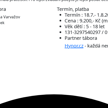
ora
Termín, platba
Termín :
18.7.- 1.8.
na Varvažov
Cena :
9.200,- Kč (m
sek
Věk dětí :
5 - 18 let
131-3297540297 / 
Partner tábora
Hynor.cz
- každá ne