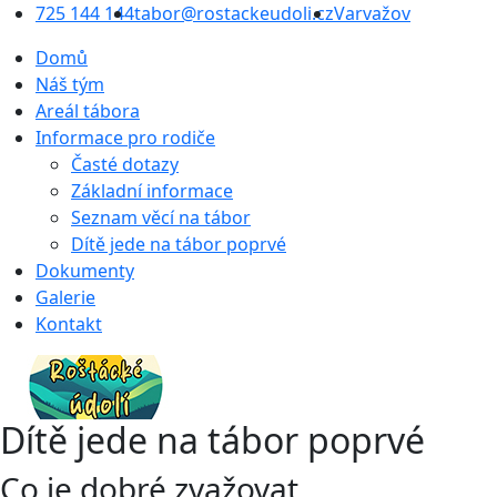
725 144 144
tabor@rostackeudoli.cz
Varvažov
Domů
Náš tým
Areál tábora
Informace pro rodiče
Časté dotazy
Základní informace
Seznam věcí na tábor
Dítě jede na tábor poprvé
Dokumenty
Galerie
Kontakt
Dítě jede na tábor
poprvé
Co je dobré zvažovat